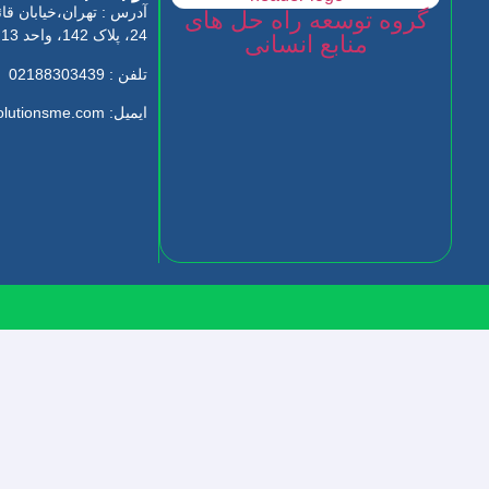
آدرس : تهران،خیابان قا
گروه توسعه راه حل های
24، پلاک 142، واحد 13
منابع انسانی
تلفن : 02188303439
ایمیل: info@hrsolutionsme.com