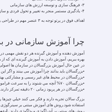
۳- فرهنگ سازی و توسعه ارزش های سازمانی
۴- یادگیری مستمر منجر به تغییر و تحول فردی و سازمانی
اهداف فوق در پرتو توجه به ۳ عنصر مهم در طراحی و اجرای برنامه های آموزشی محقق خواهند شد:
چرا آموزش سازمانی در بز
آموزش دهنده و آموزش گیرنده هر دو نقش مهمی در مو
بهره ببریم، آموزش دادن به آموزش گیرنده ای که از 
در عین حال آموزش بزرگسالان در سازمان ها اصولی دا
•بزرگسالان بايد بدانند چرا آموزش می بينند و اگر اي
•بزرگسالان در محيط های غير رسمی و مشاركتی بهتر 
•بزرگسالان ۷۰% آنچه مي شنوند را به سرعت فراموش می كنند لذا آموزش های مبتنی بر بازی و تمرین های گروهی فعال اثر بیشتری بر آنان دارد.
•بزرگسالان در هر پريود زمانی ۲۰ دقيقه تمركز دارند.
بزرگ سالان تجربه دارند و فكر می كنند خيلي چيزها را
روش های مبتنی بر آندراگوژی و پداگوژی دارند .
اردو