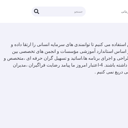
مانی
فاده می کنیم تا توانمندی های سرمایه انسانی را ارتقا داده و
د برنامه های آموزش و یادگیری مؤسسه : 1-برنامه های آموزشی مؤسسه بر اساس استاندارد آموزشی مؤسسات و انجمن های تخصصی بین
قتضیات سازمان های ایرانی به صورت سفارش و اختصاصی (Tailor Made) ارائه خواهند شد. 2-در مراحل طراحی و اجرای برنامه ها،اساتید و تسهیل گران حرفه ای ،متخصص و
به روز همکار ما هستند . 3-برنامه های آموزشی همگی Output Oriented طراحی می شوند تا نتایج ملموس و عملی برای سازمان ها به همراه داشته باشند. 4-اعتبار امروز ما پیامد رضایت فراگیران ،مدیران
 دریغ نمی کنیم .