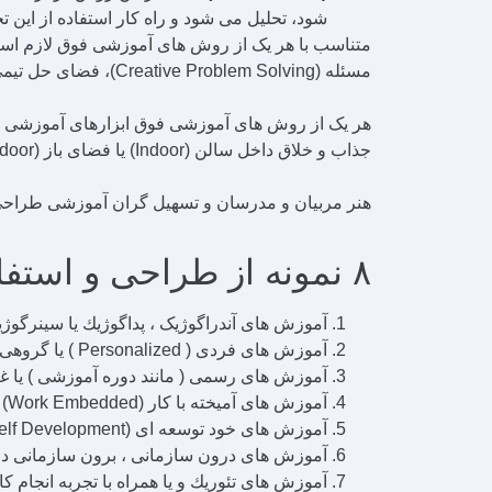
شود، تحلیل می شود و راه کار استفاده از این ت
مسئله (Creative Problem Solving)، فضای حل تیمی مسئله (Team Based Problem Solving) ، …
جذاب و خلاق داخل سالن (Indoor) یا فضای باز (Outdoor) ، مطالعه مقاله، ارائه مطلب، پرسش نامه، …. استفاده کرد .
هنر مربیان و مدرسان و تسهیل گران آموزشی طراحی 
۸ نمونه از طراحی و استفاده از متدلوژی و ابزارهای آموزشی توسعه در سازمان
آموزش های آندراگوژیک ، پداگوژيك یا سينرگوژ
آموزش های فردی ( Personalized ) یا گروهی
آموزش های رسمی ( مانند دوره آموزشی ) یا غي
آموزش های آميخته با كار (Work Embedded) يا جدا از كار
آموزش های خود توسعه ای (Self Development) يا دگر توسعه ای
آموزش های درون سازمانی ، برون سازمانی در 
آموزش های تئوريك و يا همراه با تجربه انجام كا